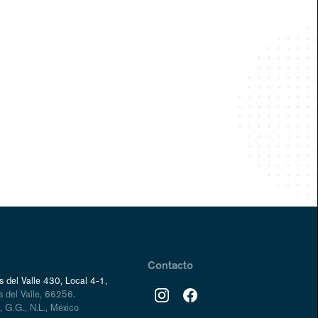
Contacto
 del Valle 430, Local 4-1,
 del Valle, 66256.
 G.G., N.L., México