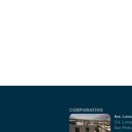
CORPORATIVO
Ave. Lomas
Col. Lomas
San Pedro,