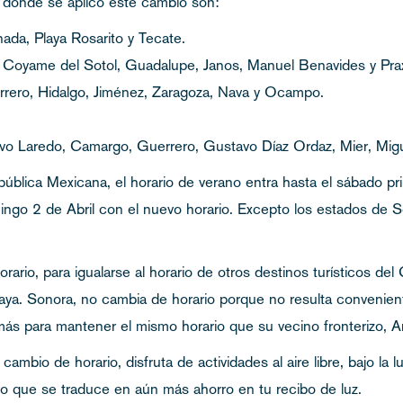
a donde se aplicó este cambio son:
nada, Playa Rosarito y Tecate.
, Coyame del Sotol, Guadalupe, Janos, Manuel Benavides y Pra
rrero, Hidalgo, Jiménez, Zaragoza, Nava y Ocampo.
o Laredo, Camargo, Guerrero, Gustavo Díaz Ordaz, Mier, Migu
pública Mexicana, el horario de verano entra hasta el sábado pr
mingo 2 de Abril con el nuevo horario. Excepto los estados de 
rio, para igualarse al horario de otros destinos turísticos de
ya. Sonora, no cambia de horario porque no resulta conveniente 
más para mantener el mismo horario que su vecino fronterizo, Ar
ambio de horario, disfruta de actividades al aire libre, bajo la l
 lo que se traduce en aún más ahorro en tu recibo de luz.