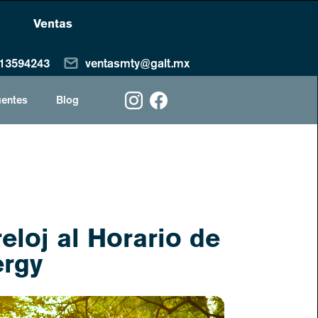
Ventas
13594243
ventasmty@galt.mx
uentes
Blog
eloj al Horario de
ergy