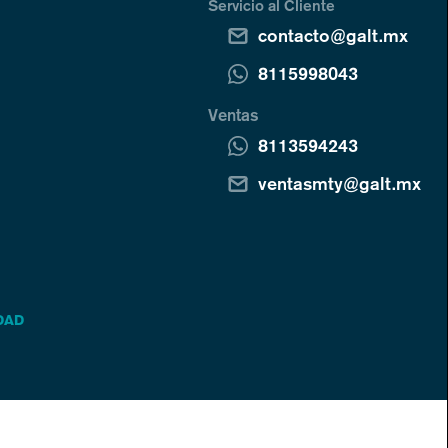
Servicio al Cliente
contacto@galt.mx
8115998043
Ventas
8113594243
ventasmty@galt.mx
DAD