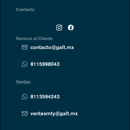
Contacto
Servicio al Cliente
contacto@galt.mx
8115998043
Ventas
8113594243
ventasmty@galt.mx