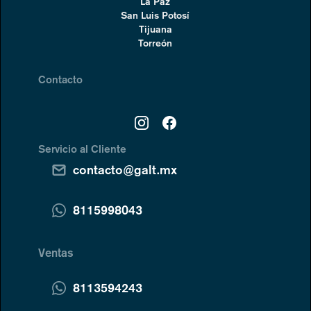
La Paz
San Luis Potosí
Tijuana
Torreón
Contacto
Servicio al Cliente
contacto@galt.mx
8115998043
Ventas
8113594243