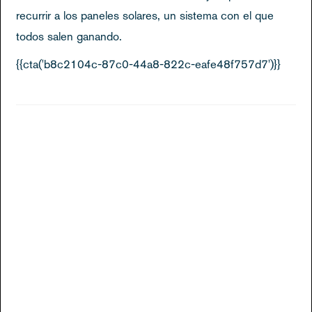
recurrir a los paneles solares, un sistema con el que
todos salen ganando.
{{cta('b8c2104c-87c0-44a8-822c-eafe48f757d7')}}