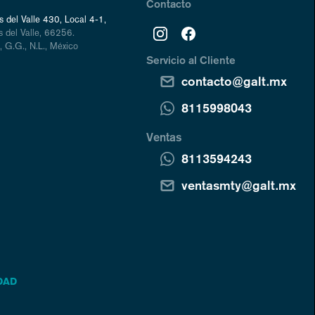
Contacto
 del Valle 430, Local 4-1,
 del Valle, 66256.
 G.G., N.L., México
Servicio al Cliente
contacto@galt.mx
8115998043
Ventas
8113594243
ventasmty@galt.mx
DAD