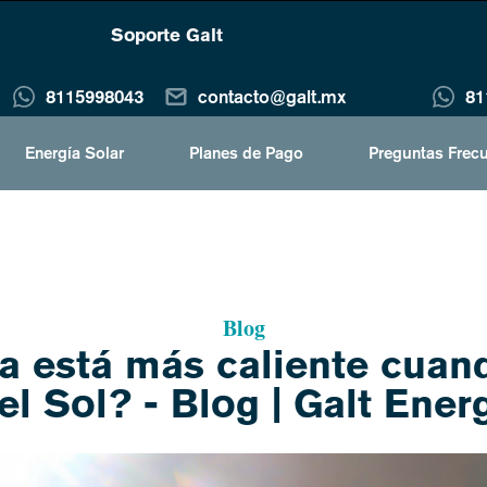
Soporte Galt
8115998043
contacto@galt.mx
81
Energía Solar
Planes de Pago
Preguntas Frec
Blog
ra está más caliente cuan
el Sol? - Blog | Galt Ener