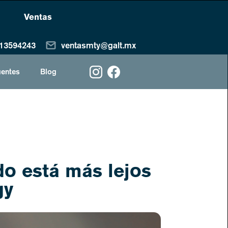
Ventas
13594243
ventasmty@galt.mx
uentes
Blog
do está más lejos
gy