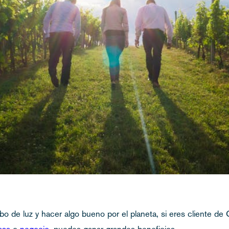
o de luz y hacer algo bueno por el planeta, si eres cliente de 
asa
o
negocio
, puedes ganar grandes beneficios.