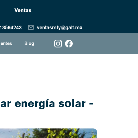
Ventas
13594243
ventasmty@galt.mx
uentes
Blog
ar energía solar -