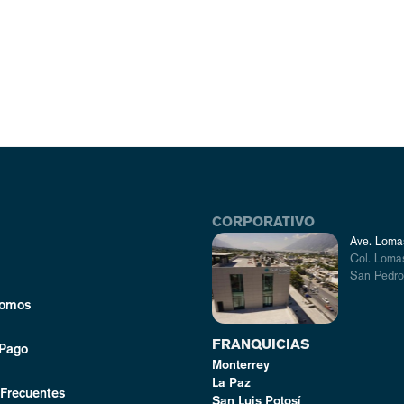
CORPORATIVO
Ave. Lomas
Col. Lomas
San Pedro,
Somos
FRANQUICIAS
 Pago
Monterrey
La Paz
 Frecuentes
San Luis Potosí