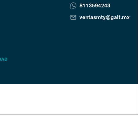
8113594243
ventasmty@galt.mx
DAD