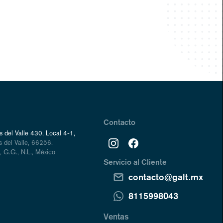
Contacto
 del Valle 430, Local 4-1,
 del Valle, 66256.
 G.G., N.L., México
Servicio al Cliente
contacto@galt.mx
8115998043
Ventas